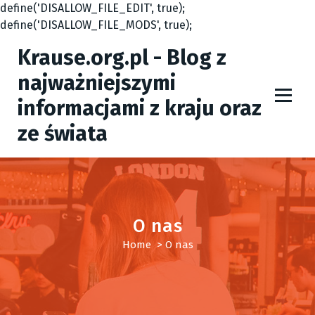
define('DISALLOW_FILE_EDIT', true);
define('DISALLOW_FILE_MODS', true);
S
Krause.org.pl - Blog z
k
i
najważniejszymi
p
informacjami z kraju oraz
t
o
ze świata
c
o
n
t
e
O nas
n
t
Home
>
O nas