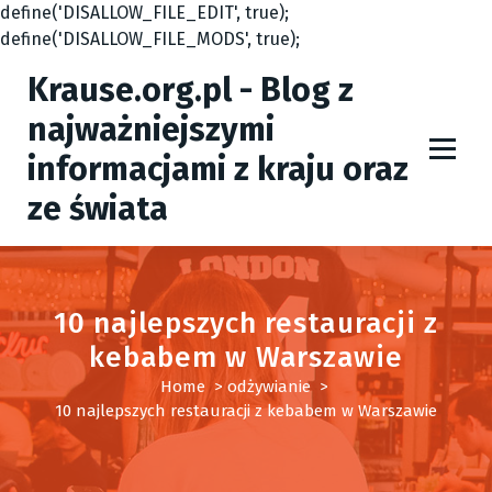
define('DISALLOW_FILE_EDIT', true);
define('DISALLOW_FILE_MODS', true);
S
Krause.org.pl - Blog z
k
i
najważniejszymi
p
informacjami z kraju oraz
t
o
ze świata
c
o
n
t
10 najlepszych restauracji z
e
kebabem w Warszawie
n
t
Home
>
odżywianie
>
10 najlepszych restauracji z kebabem w Warszawie