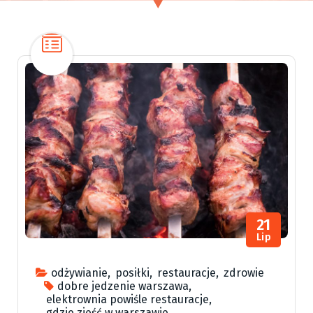
21
Lip
odżywianie
,
posiłki
,
restauracje
,
zdrowie
dobre jedzenie warszawa
,
elektrownia powiśle restauracje
,
gdzie zjeść w warszawie
,